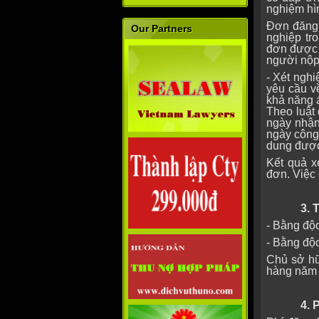
nghiệm hì
Đơn đăng
Our Partners
nghiệp tr
đơn được 
người nộp
- Xét ngh
yêu cầu về
khả năng 
Theo luật 
ngày nhận
ngày công
dung được
Kết quả 
đơn. Việc
3. THỜ
- Bằng độ
- Bằng độ
Chủ sở hữ
hàng năm 
4. P