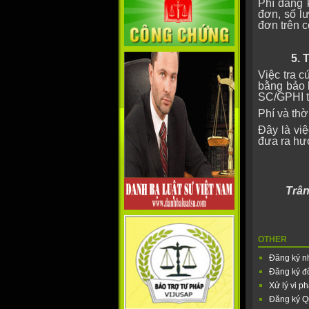
Phí đăng 
đơn, số lư
đơn trên 
5. TRA 
Việc tra 
bằng bảo 
SC/GPHI t
Phí và thờ
Đây là việ
đưa ra hư
Trân
OTHER
Đăng ký n
Đăng ký đ
Xử lý vi 
Đăng ký Q