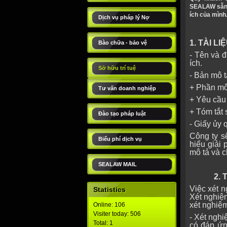
SEALAW sẵn 
ích của mình
Dịch vụ pháp lý Nợ
1. TÀI L
Bào chữa - bảo vệ
- Tên và 
ích.
Sở hữu trí tuệ
- Bản mô 
+ Phần mô
Tư vấn doanh nghiệp
+ Yêu cầu
+ Tóm tắt 
Đào tạo pháp luật
- Giấy ủy 
Công ty s
Biểu phí dịch vụ
hiểu giải 
mô tả và c
SEALAW MAIL
2. THỜI
Việc xét 
Statistics
Xét nghiệm
xét nghiệ
Online: 106
Visiter today: 506
- Xét ngh
Total: 1
có đáp ứn