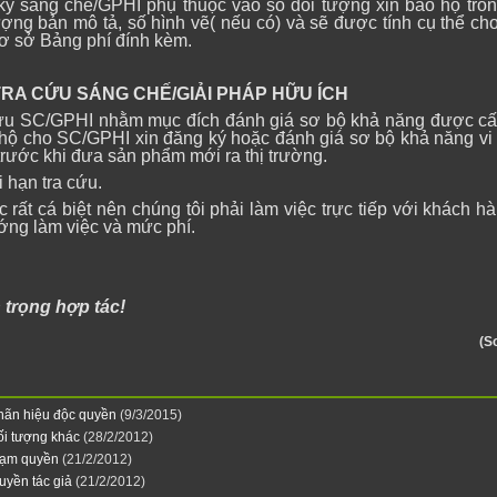
ký sang chế/GPHI phụ thuộc vào số đối tượng xin bảo hộ tro
ợng bản mô tả, số hình vẽ( nếu có) và sẽ được tính cụ thể ch
cơ sở Bảng phí đính kèm.
CỨU SÁNG CHẾ/GIẢI PHÁP HỮU ÍCH
cứu SC/GPHI nhằm mục đích đánh giá sơ bộ khả năng được c
hộ cho SC/GPHI xin đăng ký hoặc đánh giá sơ bộ khả năng v
rước khi đưa sản phẩm mới ra thị trường.
i hạn tra cứu.
c rất cá biệt nên chúng tôi phải làm việc trực tiếp với khách h
ớng làm việc và mức phí.
 trọng hợp tác!
(S
hãn hiệu độc quyền
(9/3/2015)
ối tượng khác
(28/2/2012)
phạm quyền
(21/2/2012)
uyền tác giả
(21/2/2012)