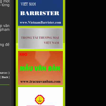
ng một
o từng
ấp văn
i phạm
àng để
ource:
)
[
]
Back