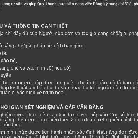
sàng tư vấn và giúp Quý khách thực hiện công việc Đăng ký sáng chế/Giải p
.
IỆU VÀ THÔNG TIN CẦN THIẾT
địa chỉ đầy đủ của Người nộp đơn và tác giả sáng chế/giải ph
tả sáng chế/giải pháp hữu ích bao gồm:
 tả,
 bảo hộ,
sang chế và vác hình vẽ( nếu có).
quyền.
ẽ hỗ trợ người nộp đơn trong việc chuẩn bị bản mô tả bao g
pháp kỹ thuật xin bảo hộ, tư vấn hoặc hỗ trợ người nộp đơn vi
huẩn bị vác hình vẽ minh họa.
 GIAN XÉT NGHIỆM VÀ CẤP VĂN BẰNG
nghiệm được thực hiện sau khi đơn được nộp vào Cục sở hữu tr
 sáng chế được thực hiện theo 2 giai đoạn: xét nghiệm hình t
m nội dung
iệm hình thức được tiến hành nhằm xác định khả năng đơn đư
g các yêu cầu về hình thức hay không. Theo luật định, thời h