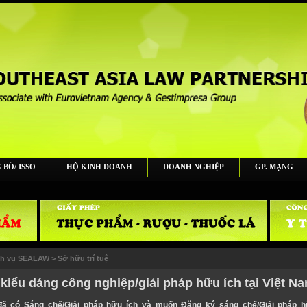
 BỐ/ ISSO
HỘ KINH DOANH
DOANH NGHIỆP
GP. MẠNG
ch vụ SEALAW
>
Sở hữu trí tuệ
kiểu dáng công nghiệp/giải pháp hữu ích tại Việt N
ã có Sáng chế/Giải pháp hữu ích và muốn Đăng ký sáng chế/Giải pháp h