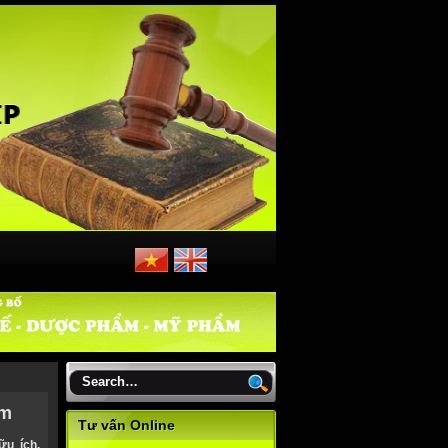
am
Tư vấn Online
ữu ích.