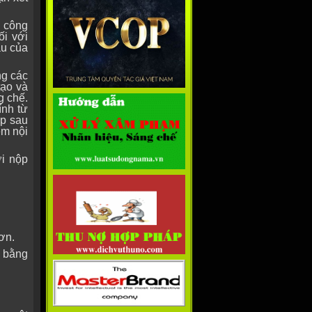
 công
ối với
ầu của
ng các
tạo và
g chế.
ính từ
ộp sau
ệm nội
i nộp
ơn.
n bằng