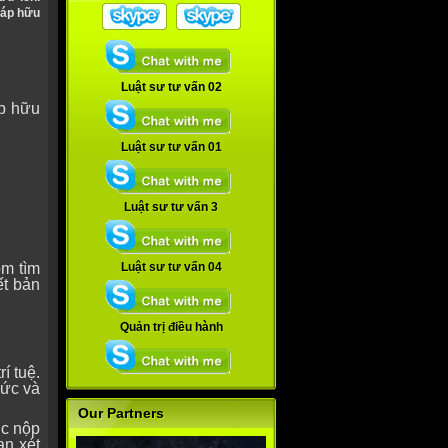
háp hữu
Luật sư tư vấn 02
áp hữu
Luật sư tư vấn 01
Luật sư tư vấn 3
ồm tìm
Luật sư tư vấn 04
ết bản
Quản trị điều hành
í tuệ.
hức và
Our Partners
ợc nộp
ạn xét