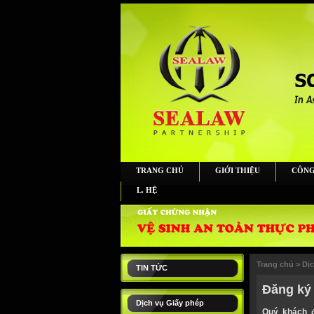
TRANG CHỦ
GIỚI THIỆU
CÔNG
L. HỆ
Trang chủ
>
Dị
TIN TỨC
Đăng ký 
Dịch vụ Giấy phép
Quý khách đ