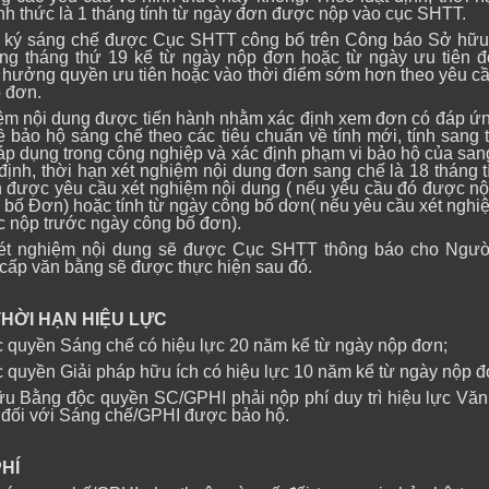
nh thức là 1 tháng tính từ ngày đơn được nộp vào cục SHTT.
 ký sáng chế được Cục SHTT công bố trên Công báo Sở hữu
ong tháng thứ 19 kể từ ngày nộp đơn hoặc từ ngày ưu tiên đ
hưởng quyền ưu tiên hoặc vào thời điểm sớm hơn theo yêu c
 đơn.
iệm nội dung được tiến hành nhằm xác định xem đơn có đáp ứ
 bảo hộ sáng chế theo các tiêu chuẩn về tính mới, tính sang 
áp dụng trong công nghiệp và xác định phạm vi bảo hộ của san
định, thời hạn xét nghiệm nội dung đơn sang chế là 18 tháng t
 được yêu cầu xét nghiệm nội dung ( nếu yêu cầu đó được n
 bố Đơn) hoặc tính từ ngày công bố dơn( nếu yêu cầu xét nghi
 nộp trước ngày công bố đơn).
xét nghiệm nội dung sẽ được Cục SHTT thông báo cho Ngườ
 cấp văn bằng sẽ được thực hiện sau đó.
I HẠN HIỆU LỰC
c quyền Sáng chế có hiệu lực 20 năm kể từ ngày nộp đơn;
c quyền Giải pháp hữu ích có hiệu lực 10 năm kể từ ngày nộp đ
u Bằng độc quyền SC/GPHI phải nộp phí duy trì hiệu lực Vă
đối với Sáng chế/GPHI được bảo hộ.
HÍ