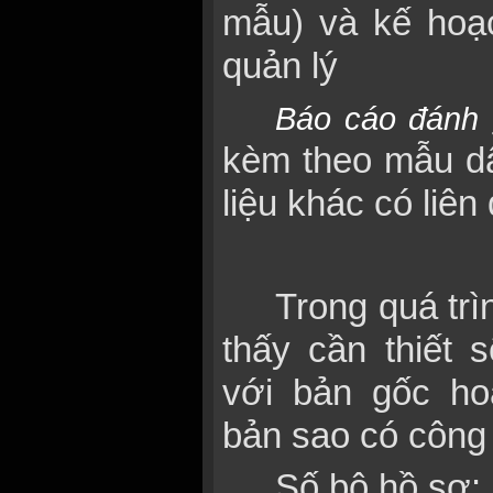
mẫu) và kế hoạ
quản lý
Báo cáo đánh 
kèm theo mẫu dấ
liệu khác có liên
Trong quá trì
thấy cần thiết 
với bản gốc ho
bản sao có công
Số bộ hồ sơ: