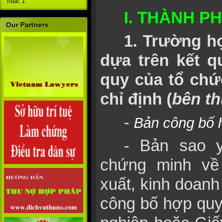
Total: 1
I. THÀNH P
Our Partners
1. Trường h
dựa trên kết 
quy của tổ ch
chỉ định (
bên t
-
Bản công bố
- Bản sao y
chứng minh về 
xuất, kinh doanh
công bố hợp quy