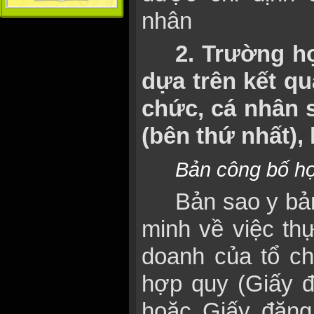
nhân
2. Trường h
dựa trên kết qu
chức, cá nhân 
(bên thứ nhất),
Bản công bố h
Bản sao y bả
minh về việc thự
doanh của tổ c
hợp quy (Giấy 
hoặc Giấy đăng