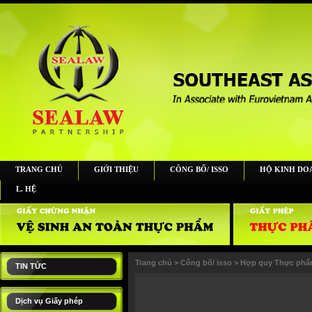
TRANG CHỦ
GIỚI THIỆU
CÔNG BỐ/ ISSO
HỘ KINH DO
L. HỆ
Trang chủ
>
Công bố/ isso
>
Hợp quy Thực ph
TIN TỨC
Dịch vụ Giấy phép