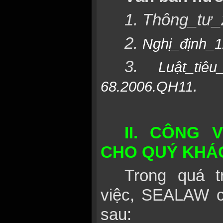
1. Thông_tư
2.
Nghị_định_1
3.
Luật_tiê
.
68.2006.QH11
II. CÔNG 
CHO QUÝ KHÁ
Trong quá t
việc, SEALAW c
sau: