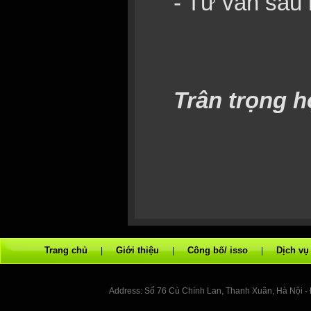
- Tư vấn sau
Trân trọng h
Trang chủ
Giới thiệu
Công bố/ isso
Dịch v
|
|
|
Address: Số 76 Cù Chính Lan, Thanh Xuân, Hà Nội -