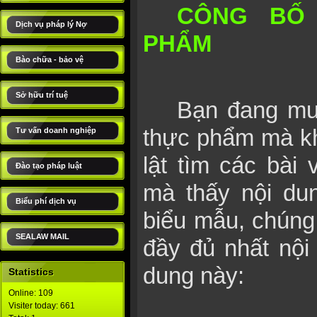
CÔNG BỐ
Dịch vụ pháp lý Nợ
PHẨM
Bào chữa - bảo vệ
Sở hữu trí tuệ
Bạn đang mu
thực phẩm mà kh
Tư vấn doanh nghiệp
lật tìm các bài 
Đào tạo pháp luật
mà thấy nội du
Biểu phí dịch vụ
biểu mẫu, chúng 
SEALAW MAIL
đầy đủ nhất nội
dung này:
Statistics
Online: 109
Visiter today: 661