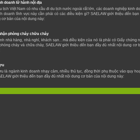
nh doanh lữ hành nội địa
 lịch Việt Nam có nhu cầu đi du lịch nước ngoài rất lớn, các doanh nghiệp kinh d
nh doanh lĩnh vực này cần phải có các điều kiện gì? SAELAW giới thiệu đến bạn
g cơ bản của nội dung này:
nhận phòng cháy chữa cháy
nh nhà hàng, nhà nghỉ, khách sạn…mà điều kiện của nó là phải có Giấy chứng 
 phòng cháy và chữa cháy, SAELAW giới thiệu đến bạn đầy đủ nhất nội dung cơ 
:
ợu
u là ngành kinh doanh nhạy cảm, nhiều thủ tục, đồng thời phụ thuộc vào quy ho
ELAW giới thiệu đến bạn đầy đủ nhất nội dung cơ bản của nội dung này: