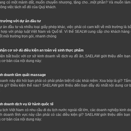
ang có một mảnh đất, muốn chuyển nhượng, tặng cho...một phần? Và muốn làm 
công việc tách xổ đỏ của Quý khách.
trường với dự án đầu tư
ự án đầu tư và nhiều loại giấy phép khác, việc phải có cam kết về môi trường là b
 hợp với pháp luật Việt Nam và Quố tế. Vì thế SEALW cung cấp cho khách hàng 
ết môi trường trọn gói, nhanh chóng
hận cơ sở đủ điều kiện an toàn vệ sinh thực phẩm
kiện bắt buộc với cơ sở kinh doanh về dịch vụ đồ ăn, SAELAW giới thiệu đến bạn
g cơ bản của nội dung này:
inh doanh tầm quất massage
anh này đòi hỏi bạn phải có phải phân biệt rõ các khái niệm: Xoa bóp là gì? Tẩm 
là gì? Điều kiện thế nào? SAELAW giới thiệu đến bạn đầy đủ nhất nội dung cơ 
:
nh doanh dịch vụ lữ hành quốc tế
 lịch Việt Nam có nhu cầu đi du lịch nước ngoài rất lớn, các doanh nghiệp kinh d
nh doanh lĩnh vực này cần phải có các điều kiện gì? SAELAW giới thiệu đến bạn
g cơ bản của nội dung này: