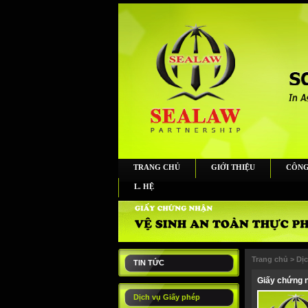
TRANG CHỦ
GIỚI THIỆU
CÔNG
L. HỆ
Trang chủ
>
Dị
TIN TỨC
Giấy chứng n
Dịch vụ Giấy phép