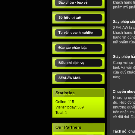
khách hàng t
Bào chữa - bảo vệ
phẩm mỹ phẩm
Sở hữu trí tuệ
Gấy phép cô
SEALAW là cô
khách hàng. 
Tư vấn doanh nghiệp
hàng tin dùn
mỹ phẩm của 
Đào tạo pháp luật
Giấy phép hàn
Cùng với sự 
Biểu phí dịch vụ
biệt. Và vấn
của quý khác
này;
SEALAW MAIL
Chuyển nhượ
Statistics
Nhượng quyề
Online: 115
đủ. Hợp đồng
Visiter today: 569
nhượng quyền
bên nhận chu
Total: 1
về đất đai. 
Our Partners
Tách sổ_chu