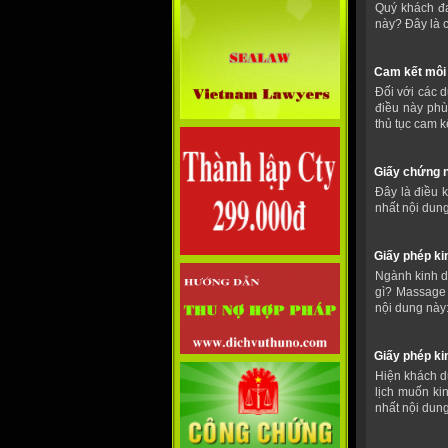
Quý khách đ
này? Đây là 
Cam kết môi 
Đối với các d
điều này phù
thủ tục cam k
Giấy chứng n
Đây là điều 
nhất nội dun
Giấy phép k
Ngành kinh do
gì? Massage 
nội dung này
Giấy phép ki
Hiện khách du
lịch muốn ki
nhất nội dun