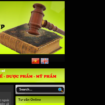
Tư vấn Online
c ngoài
kiện về