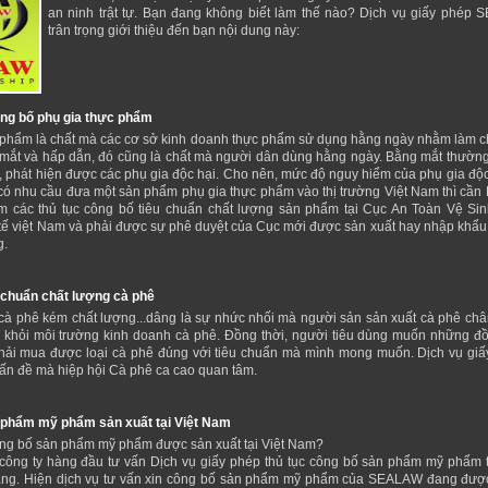
an ninh trật tự. Bạn đang không biết làm thế nào? Dịch vụ giấy phép
trân trọng giới thiệu đến bạn nội dung này:
ng bố phụ gia thực phẩm
 phẩm là chất mà các cơ sở kinh doanh thực phẩm sử dụng hằng ngày nhằm làm 
mắt và hấp dẫn, đó cũng là chất mà người dân dùng hằng ngày. Bằng mắt thườn
, phát hiện được các phụ gia độc hại. Cho nên, mức độ nguy hiểm của phụ gia độc 
 có nhu cầu đưa một sản phẩm phụ gia thực phẩm vào thị trường Việt Nam thì cần 
m các thủ tục công bố tiêu chuẩn chất lượng sản phẩm tại Cục An Toàn Vệ Si
tế việt Nam và phải được sự phê duyệt của Cục mới được sản xuất hay nhập khẩu
g.
 chuẩn chất lượng cà phê
cà phê kém chất lượng...dâng là sự nhức nhối mà người sản sản xuất cà phê châ
 khỏi môi trường kinh doanh cà phê. Đồng thời, người tiêu dùng muốn những đồ
hải mua được loại cà phê đúng với tiêu chuẩn mà mình mong muốn. Dịch vụ giấ
vấn đề mà hiệp hội Cà phê ca cao quan tâm.
 phẩm mỹ phẩm sản xuất tại Việt Nam
g bố sản phẩm mỹ phẩm được sản xuất tại Việt Nam?
 công ty hàng đầu tư vấn Dịch vụ giấy phép thủ tục công bố sản phẩm mỹ phẩm t
àng. Hiện dịch vụ tư vấn xin công bố sản phẩm mỹ phẩm của SEALAW đang đượ