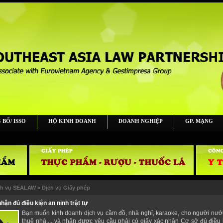
 BỐ/ ISSO
HỘ KINH DOANH
DOANH NGHIỆP
GP. MẠNG
ch vụ SEALAW
>
Dịch vụ Giấy phép
hận đủ điều kiện an ninh trật tự
Bạn muốn kinh doanh dịch vụ cầm đồ, nhà nghỉ, karaoke, cho người nướ
thuê nhà..., và nhận được yêu cầu phải có giấy xác nhận Cơ sở đủ điều 