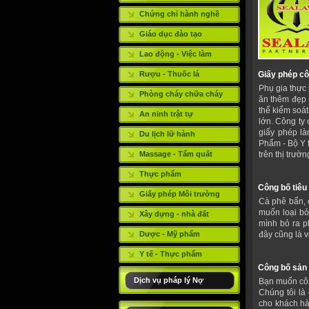
Chứng chỉ hành nghề
Giáo dục đào tạo
Lao động - Việc làm
Rượu - Thuốc lá
Giấy phép cô
Phụ gia thực
Phòng cháy chữa cháy
ăn thêm đẹp 
thể kiểm soát
An ninh trật tự
lớn. Công ty
giấy phép là
Du lịch lữ hành
Phẩm - Bộ Y 
Massage - Tẩm quất
trên thị trườn
Thực phẩm
Công bố tiêu
Giấy phép Môi trường
Cà phê bẩn, 
muốn loại bỏ
Xây dựng - nhà đất
mình bỏ ra p
Dược - Mỹ phẩm
đây cũng là 
Y tế - Thực phẩm
Công bố sản
Dịch vụ pháp lý Nợ
Bạn muốn côn
Chúng tôi là
cho khách h