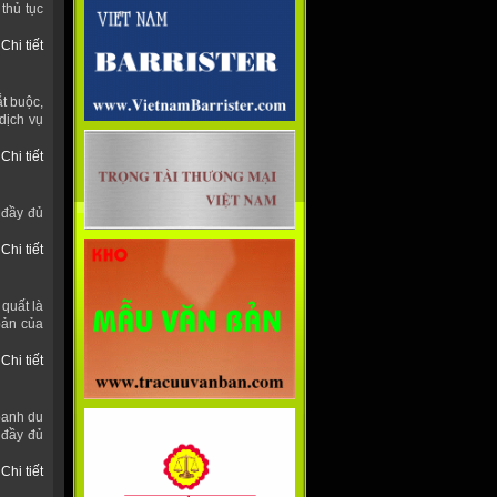
thủ tục
Chi tiết
ắt buộc,
dịch vụ
Chi tiết
 đầy đủ
Chi tiết
quất là
bản của
Chi tiết
oanh du
 đầy đủ
Chi tiết