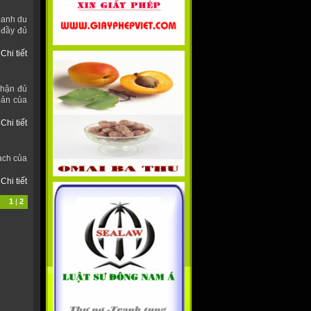
oanh du
 đầy đủ
Chi tiết
nhận đủ
bản của
Chi tiết
ạch của
Chi tiết
1
|
2