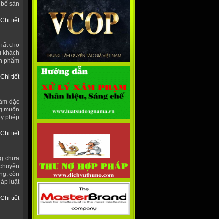
 bố sản
Chi tiết
hất cho
u khách
ản phẩm
Chi tiết
tâm dặc
ng muốn
ấy phép
Chi tiết
ng chưa
 chuyển
ng, còn
áp luật
Chi tiết