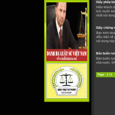
Giấy phép ki
Hiện khách du
lịch muốn ki
nhất nội dun
Giấy chứng 
Bạn kinh doa
điều kiện về
nội dung này
Bán buôn rư
Bán buôn rượ
nhà nước. SA
Page 1 / 2