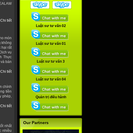
 SEALAW
Chi tiết
Luật sư tư vấn 02
cho món
g không
Luật sư tư vấn 01
hại rất
Dịch vụ
nh Thực
Luật sư tư vấn 3
 và bán
Chi tiết
Luật sư tư vấn 04
n chính
ng tiền
y phép,
Quản trị điều hành
Chi tiết
Our Partners
ốt nhất
c nhiều