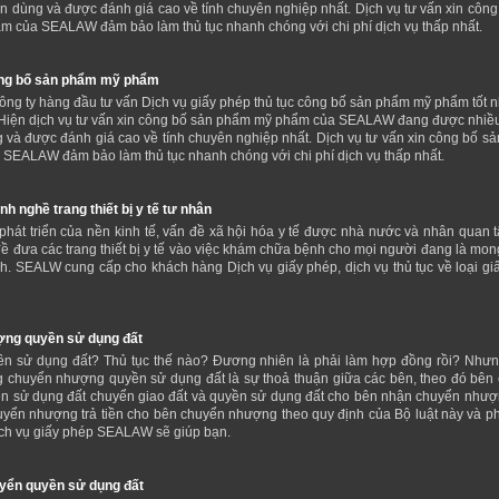
in dùng và được đánh giá cao về tính chuyên nghiệp nhất. Dịch vụ tư vấn xin công
 của SEALAW đảm bảo làm thủ tục nhanh chóng với chi phí dịch vụ thấp nhất.
ng bố sản phẩm mỹ phẩm
ng ty hàng đầu tư vấn Dịch vụ giấy phép thủ tục công bố sản phẩm mỹ phẩm tốt n
Hiện dịch vụ tư vấn xin công bố sản phẩm mỹ phẩm của SEALAW đang được nhiề
g và được đánh giá cao về tính chuyên nghiệp nhất. Dịch vụ tư vấn xin công bố s
SEALAW đảm bảo làm thủ tục nhanh chóng với chi phí dịch vụ thấp nhất.
h nghề trang thiết bị y tế tư nhân
phát triển của nền kinh tế, vấn đề xã hội hóa y tế được nhà nước và nhân quan 
 đề đưa các trang thiết bị y tế vào việc khám chữa bệnh cho mọi người đang là mo
h. SEALW cung cấp cho khách hàng Dịch vụ giấy phép, dịch vụ thủ tục về loại gi
ng quyền sử dụng đất
n sử dụng đất? Thủ tục thế nào? Đương nhiên là phải làm hợp đồng rồi? Như
 chuyển nhượng quyền sử dụng đất là sự thoả thuận giữa các bên, theo đó bên
 sử dụng đất chuyển giao đất và quyền sử dụng đất cho bên nhận chuyển nhượ
yển nhượng trả tiền cho bên chuyển nhượng theo quy định của Bộ luật này và ph
Dịch vụ giấy phép SEALAW sẽ giúp bạn.
yển quyền sử dụng đất